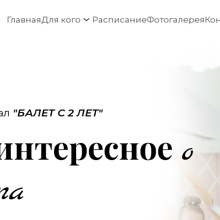
Главная
Для кого
Расписание
Фотогалерея
Ко
л 
"БАЛЕТ С 2 ЛЕТ"
 интересное
о 
та