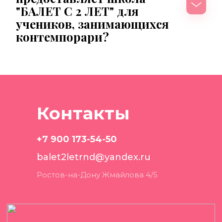
"БАЛЕТ С 2 ЛЕТ" для 
учеников, занимающихся 
контемпорари?
Контакты
+7 900 173-54-50
balet2letrnd@yandex.ru
Ростов-на-Дону Жмайлова 4/5