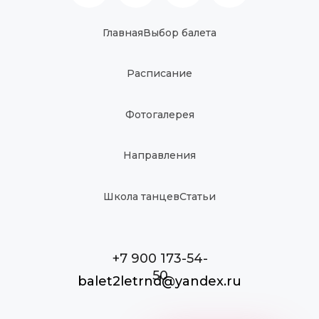
Главная
Выбор балета
Расписание
Фотогалерея
Направления
Школа танцев
Статьи
+7 900 173-54-
50
balet2letrnd@yandex.ru